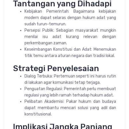
Tantangan yang Dihadapi
Kebijakan Pemerintah: Bagaimana kebijakan
modern dapat selaras dengan hukum adat yang
sudah turun-temurun.
Persepsi Publik: Sebagian masyarakat mungkin
menilai isu adat kurang relevan dengan
perkembangan zaman.
Keseimbangan Konstitusi dan Adat: Menemukan
titik temu antara aturan negara dan tradisi lokal.
Strategi Penyelesaian
Dialog Terbuka: Pertemuan seperti ini harus rutin
di lakukan agar komunikasi tetap terjaga.
Penguatan Regulasi: Pemerintah perlu membuat
regulasi yang lebih ramah terhadap hukum adat.
Pelibatan Akademisi: Pakar hukum dan budaya
dapat membantu mencari solusi yang adil dan
konstitusional.
Implikasi Jangka Panjang