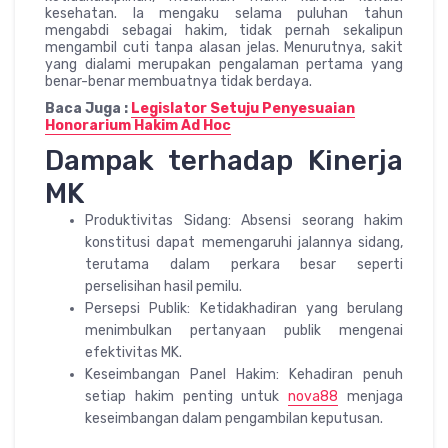
kesehatan. Ia mengaku selama puluhan tahun
mengabdi sebagai hakim, tidak pernah sekalipun
mengambil cuti tanpa alasan jelas. Menurutnya, sakit
yang dialami merupakan pengalaman pertama yang
benar-benar membuatnya tidak berdaya.
Baca Juga :
Legislator Setuju Penyesuaian
Honorarium Hakim Ad Hoc
Dampak terhadap Kinerja
MK
Produktivitas Sidang: Absensi seorang hakim
konstitusi dapat memengaruhi jalannya sidang,
terutama dalam perkara besar seperti
perselisihan hasil pemilu.
Persepsi Publik: Ketidakhadiran yang berulang
menimbulkan pertanyaan publik mengenai
efektivitas MK.
Keseimbangan Panel Hakim: Kehadiran penuh
setiap hakim penting untuk
nova88
menjaga
keseimbangan dalam pengambilan keputusan.