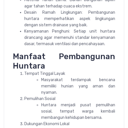
agar tahan terhadap cuaca ekstrem.
Desain Ramah Lingkungan: Pembangunan
huntara memperhatikan aspek lingkungan
dengan sistem drainase yang baik.
Kenyamanan Penghuni: Setiap unit huntara
dirancang agar memenuhi standar kenyamanan
dasar, termasuk ventilasi dan pencahayaan.
Manfaat Pembangunan
Huntara
Tempat Tinggal Layak
Masyarakat terdampak bencana
memiliki hunian yang aman dan
nyaman.
Pemulihan Sosial
Huntara menjadi pusat pemulihan
sosial, tempat warga kembali
membangun kehidupan bersama.
Dukungan Ekonomi Lokal