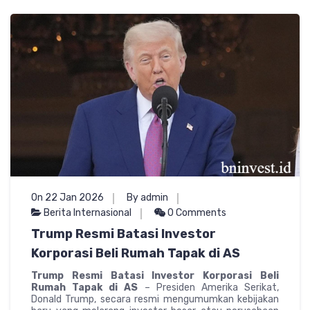
On 22 Jan 2026
By admin
Berita Internasional
0 Comments
Trump Resmi Batasi Investor
Korporasi Beli Rumah Tapak di AS
Trump Resmi Batasi Investor Korporasi Beli
Rumah Tapak di AS
– Presiden Amerika Serikat,
Donald Trump, secara resmi mengumumkan kebijakan