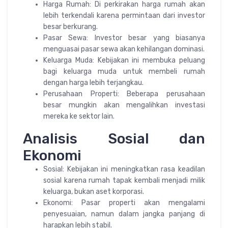
Harga Rumah: Di perkirakan harga rumah akan
lebih terkendali karena permintaan dari investor
besar berkurang.
Pasar Sewa: Investor besar yang biasanya
menguasai pasar sewa akan kehilangan dominasi.
Keluarga Muda: Kebijakan ini membuka peluang
bagi keluarga muda untuk membeli rumah
dengan harga lebih terjangkau.
Perusahaan Properti: Beberapa perusahaan
besar mungkin akan mengalihkan investasi
mereka ke sektor lain.
Analisis Sosial dan
Ekonomi
Sosial: Kebijakan ini meningkatkan rasa keadilan
sosial karena rumah tapak kembali menjadi milik
keluarga, bukan aset korporasi.
Ekonomi: Pasar properti akan mengalami
penyesuaian, namun dalam jangka panjang di
harapkan lebih stabil.