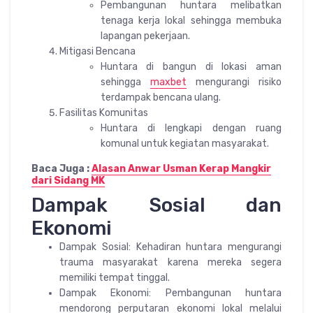
Pembangunan huntara melibatkan
tenaga kerja lokal sehingga membuka
lapangan pekerjaan.
Mitigasi Bencana
Huntara di bangun di lokasi aman
sehingga
maxbet
mengurangi risiko
terdampak bencana ulang.
Fasilitas Komunitas
Huntara di lengkapi dengan ruang
komunal untuk kegiatan masyarakat.
Baca Juga :
Alasan Anwar Usman Kerap Mangkir
dari Sidang MK
Dampak Sosial dan
Ekonomi
Dampak Sosial: Kehadiran huntara mengurangi
trauma masyarakat karena mereka segera
memiliki tempat tinggal.
Dampak Ekonomi: Pembangunan huntara
mendorong perputaran ekonomi lokal melalui