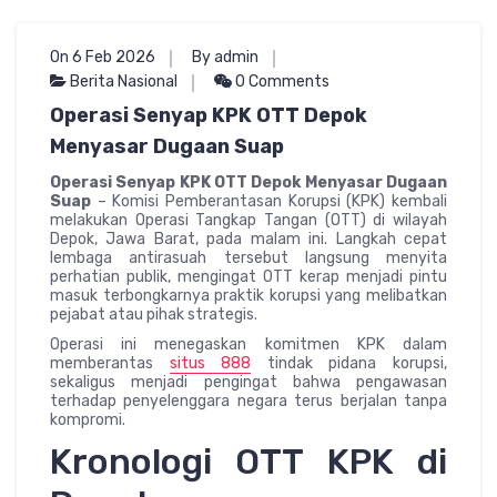
On 6 Feb 2026
By admin
Berita Nasional
0 Comments
Operasi Senyap KPK OTT Depok
Menyasar Dugaan Suap
Operasi Senyap KPK OTT Depok Menyasar Dugaan
Suap
– Komisi Pemberantasan Korupsi (KPK) kembali
melakukan Operasi Tangkap Tangan (OTT) di wilayah
Depok, Jawa Barat, pada malam ini. Langkah cepat
lembaga antirasuah tersebut langsung menyita
perhatian publik, mengingat OTT kerap menjadi pintu
masuk terbongkarnya praktik korupsi yang melibatkan
pejabat atau pihak strategis.
Operasi ini menegaskan komitmen KPK dalam
memberantas
situs 888
tindak pidana korupsi,
sekaligus menjadi pengingat bahwa pengawasan
terhadap penyelenggara negara terus berjalan tanpa
kompromi.
Kronologi OTT KPK di