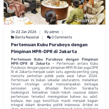
On 22 Jan 2026
By admin
Berita Nasional
0 Comments
Pertemuan Kubu Puruboyo dengan
Pimpinan MPR-DPR di Jakarta
Pertemuan Kubu Puruboyo dengan Pimpinan
MPR-DPR di Jakarta
– Pertemuan antara Kubu
Puruboyo dengan jajaran pimpinan MPR RI dan juga DPR
RI di Jakarta menjadi salah satu agenda penting yang
menyita perhatian publik pada awal tahun 2026.
Pertemuan ini bukan sekadar silaturahmi, melainkan
forum strategis untuk menyampaikan berbagai
persoalan yang dihadapi Keraton Surakarta
Hadiningrat. Kehadiran tokoh-tokoh nasional dalam
pertemuan tersebut menegaskan bahwa isu adat,
budaya, dan juga konstitusi masih menjadi bagian
integral dalam dinamika politik Indonesia. Artikel ini