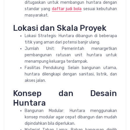
ditugaskan untuk membangun huntara dengan
standar yang
daftar judi bola
sesuai kebutuhan
masyarakat.
Lokasi dan Skala Proyek
Lokasi Strategis: Huntara dibangun di beberapa
titik yang aman dari potensi banjir ulang.
Jumlah Unit: Pemerintah menargetkan
pembangunan ratusan unit huntara untuk
menampung keluarga terdampak.
Fasilitas Pendukung: Selain bangunan utama,
huntara dilengkapi dengan sanitasi, listrik, dan
akses jalan.
Konsep dan Desain
Huntara
Bangunan Modular: Huntara menggunakan
konsep modular agar cepat dibangun dan mudah
dipindahkan bila diperlukan.
Material Tahan Lama: Bahan bangunan dipilih