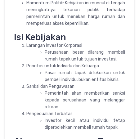
Momentum Politik: Kebijakan ini muncul di tengah
meningkatnya tekanan publik terhadap
pemerintah untuk menekan harga rumah dan
memperluas akses kepemilikan.
Isi Kebijakan
Larangan Investor Korporasi
Perusahaan besar dilarang membeli
rumah tapak untuk tujuan investasi.
Prioritas untuk Individu dan Keluarga
Pasar rumah tapak difokuskan untuk
pembeli individu, bukan entitas bisnis.
Sanksi dan Pengawasan
Pemerintah akan memberikan sanksi
kepada perusahaan yang melanggar
aturan.
Pengecualian Terbatas
Investor kecil atau individu tetap
diperbolehkan membeli rumah tapak.