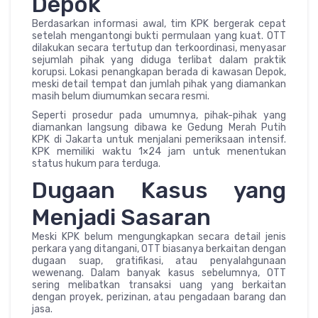
Depok
Berdasarkan informasi awal, tim KPK bergerak cepat
setelah mengantongi bukti permulaan yang kuat. OTT
dilakukan secara tertutup dan terkoordinasi, menyasar
sejumlah pihak yang diduga terlibat dalam praktik
korupsi. Lokasi penangkapan berada di kawasan Depok,
meski detail tempat dan jumlah pihak yang diamankan
masih belum diumumkan secara resmi.
Seperti prosedur pada umumnya, pihak-pihak yang
diamankan langsung dibawa ke Gedung Merah Putih
KPK di Jakarta untuk menjalani pemeriksaan intensif.
KPK memiliki waktu 1×24 jam untuk menentukan
status hukum para terduga.
Dugaan Kasus yang
Menjadi Sasaran
Meski KPK belum mengungkapkan secara detail jenis
perkara yang ditangani, OTT biasanya berkaitan dengan
dugaan suap, gratifikasi, atau penyalahgunaan
wewenang. Dalam banyak kasus sebelumnya, OTT
sering melibatkan transaksi uang yang berkaitan
dengan proyek, perizinan, atau pengadaan barang dan
jasa.