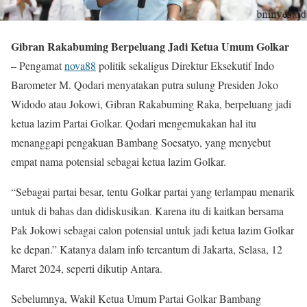
Gibran Rakabuming Berpeluang Jadi Ketua Umum Golkar
– Pengamat
nova88
politik sekaligus Direktur Eksekutif Indo
Barometer M. Qodari menyatakan putra sulung Presiden Joko
Widodo atau Jokowi, Gibran Rakabuming Raka, berpeluang jadi
ketua lazim Partai Golkar. Qodari mengemukakan hal itu
menanggapi pengakuan Bambang Soesatyo, yang menyebut
empat nama potensial sebagai ketua lazim Golkar.
“Sebagai partai besar, tentu Golkar partai yang terlampau menarik
untuk di bahas dan didiskusikan. Karena itu di kaitkan bersama
Pak Jokowi sebagai calon potensial untuk jadi ketua lazim Golkar
ke depan.” Katanya dalam info tercantum di Jakarta, Selasa, 12
Maret 2024, seperti dikutip Antara.
Sebelumnya, Wakil Ketua Umum Partai Golkar Bambang