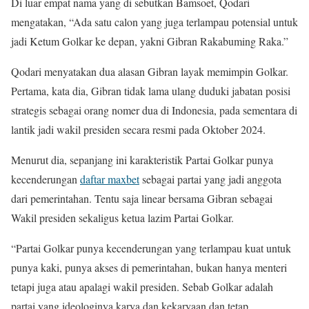
Di luar empat nama yang di sebutkan Bamsoet, Qodari
mengatakan, “Ada satu calon yang juga terlampau potensial untuk
jadi Ketum Golkar ke depan, yakni Gibran Rakabuming Raka.”
Qodari menyatakan dua alasan Gibran layak memimpin Golkar.
Pertama, kata dia, Gibran tidak lama ulang duduki jabatan posisi
strategis sebagai orang nomer dua di Indonesia, pada sementara di
lantik jadi wakil presiden secara resmi pada Oktober 2024.
Menurut dia, sepanjang ini karakteristik Partai Golkar punya
kecenderungan
daftar maxbet
sebagai partai yang jadi anggota
dari pemerintahan. Tentu saja linear bersama Gibran sebagai
Wakil presiden sekaligus ketua lazim Partai Golkar.
“Partai Golkar punya kecenderungan yang terlampau kuat untuk
punya kaki, punya akses di pemerintahan, bukan hanya menteri
tetapi juga atau apalagi wakil presiden. Sebab Golkar adalah
partai yang ideologinya karya dan kekaryaan dan tetap