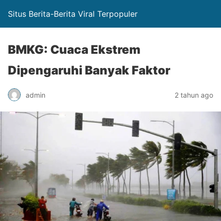
Situs Berita-Berita Viral Terpopuler
BMKG: Cuaca Ekstrem
Dipengaruhi Banyak Faktor
admin
2 tahun ago