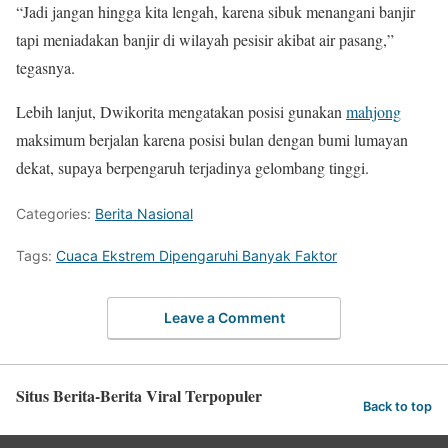
“Jadi jangan hingga kita lengah, karena sibuk menangani banjir
tapi meniadakan banjir di wilayah pesisir akibat air pasang,”
tegasnya.
Lebih lanjut, Dwikorita mengatakan posisi gunakan
mahjong
maksimum berjalan karena posisi bulan dengan bumi lumayan
dekat, supaya berpengaruh terjadinya gelombang tinggi.
Categories:
Berita Nasional
Tags:
Cuaca Ekstrem Dipengaruhi Banyak Faktor
Leave a Comment
Situs Berita-Berita Viral Terpopuler
Back to top