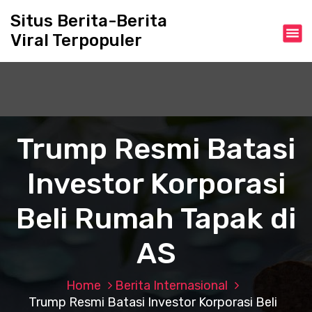
S
Situs Berita-Berita
k
Viral Terpopuler
i
p
t
o
c
o
n
Trump Resmi Batasi
t
e
Investor Korporasi
n
t
Beli Rumah Tapak di
AS
Home
Berita Internasional
Trump Resmi Batasi Investor Korporasi Beli