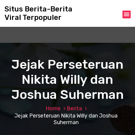
S
Situs Berita-Berita
k
Viral Terpopuler
i
p
t
o
c
o
n
Jejak Perseteruan
t
e
Nikita Willy dan
n
t
Joshua Suherman
Home
Berita
Jejak Perseteruan Nikita Willy dan Joshua
Suherman