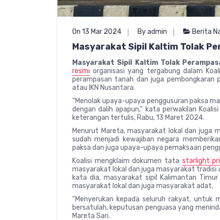
On 13 Mar 2024
By admin
Berita N
Masyarakat Sipil Kaltim Tolak P
Masyarakat Sipil Kaltim Tolak Perampa
resmi
organisasi yang tergabung dalam Koal
perampasan tanah dan juga pembongkaran p
atau IKN Nusantara.
“Menolak upaya-upaya penggusuran paksa masy
dengan dalih apapun,” kata perwakilan Koalisi
keterangan tertulis, Rabu, 13 Maret 2024.
Menurut Mareta, masyarakat lokal dan juga 
sudah menjadi kewajiban negara memberika
paksa dan juga upaya-upaya pemaksaan peng
Koalisi mengklaim dokumen tata
starlight pr
masyarakat lokal dan juga masyarakat tradisi
kata dia, masyarakat sipil Kalimantan Ti
masyarakat lokal dan juga masyarakat adat.
“Menyerukan kepada seluruh rakyat, untuk 
bersatulah, keputusan penguasa yang menindas 
Mareta Sari.