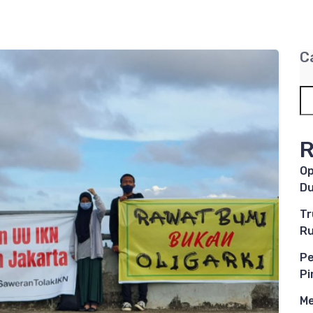
C
R
Op
D
Tr
Ru
Pe
Pi
Me