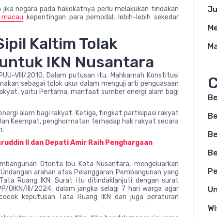
 jika negara pada hakekatnya perlu melakukan tindakan
Ju
 macau
kepentingan para pemodal, lebih-lebih sekedar
Me
ipil Kaltim Tolak
Ma
untuk IKN Nusantara
UU-VIII/2010. Dalam putusan itu, Mahkamah Konstitusi
C
akan sebagai tolok ukur dalam menguji arti penguasaan
akyat, yaitu Pertama, manfaat sumber energi alam bagi
Be
rgi alam bagi rakyat. Ketiga, tingkat partisipasi rakyat
Be
Dan Keempat, penghormatan terhadap hak rakyat secara
m.
Be
ruddin II dan Depati Amir Raih Penghargaan
Be
embangunan Otorita Ibu Kota Nusantara, mengeluarkan
Pe
al Undangan arahan atas Pelanggaran Pembangunan yang
Tata Ruang IKN. Surat itu ditindaklanjuti dengan surat
/OIKN/III/2024, dalam jangka selagi 7 hari warga agar
Un
ocok keputusan Tata Ruang IKN dan juga peraturan
Wi