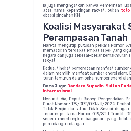
Ia juga mengingatkan bahwa Pemerintah lupa
atas nama kepentingan rakyat, bukan
toto
obsesi pindahan IKN.
Koalisi Masyarakat S
Perampasan Tanah 
Mareta mengutip putusan perkara Nomor 3/P
memastikan terdapat empat aspek yang digun
negara dan juga sebesar-besar kemakmuran r
rakyat.
Kedua, tingkat pemerataan manfaat sumber ene
dalam memilih manfaat sumber energi alam. 
turun temurun dalam pakai sumber energi ala
Baca Juga:
Bandara Supadio, Sultan Bada
Internasional
Menurut dia, Deputi Bidang Pengendalian P
Surat Nomor : 179/DPP/OIKN/III/2024. Perih
Tidak Berijin dan atau Tidak Sesuai dengan 
teguran pertama Nomor 019/ST I-Trantib-DPP
segera membongkar bangunan yang tidak c
perundang-undangan.