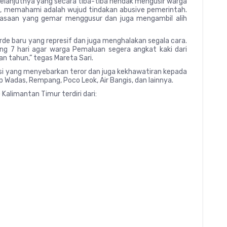
elanjutnya yang secara tiba-tiba hendak mengusir warga
, memahami adalah wujud tindakan abusive pemerintah.
kuasaan yang gemar menggusur dan juga mengambil alih
rde baru yang represif dan juga menghalakan segala cara.
ng 7 hari agar warga Pemaluan segera angkat kaki dari
n tahun,” tegas Mareta Sari.
asi yang menyebarkan teror dan juga kekhawatiran kepada
Wadas, Rempang, Poco Leok, Air Bangis, dan lainnya.
Kalimantan Timur terdiri dari: