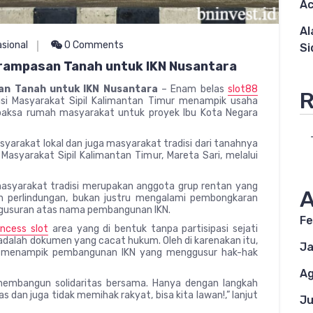
Ac
Al
asional
0 Comments
Si
erampasan Tanah untuk IKN Nusantara
san Tanah untuk IKN Nusantara
– Enam belas
slot88
R
isi Masyarakat Sipil Kalimantan Timur menampik usaha
aksa rumah masyarakat untuk proyek Ibu Kota Negara
arakat lokal dan juga masyarakat tradisi dari tanahnya
 Masyarakat Sipil Kalimantan Timur, Mareta Sari, melalui
masyarakat tradisi merupakan anggota grup rentan yang
A
n perlindungan, bukan justru mengalami pembongkaran
gusuran atas nama pembangunan IKN.
Fe
incess slot
area yang di bentuk tanpa partisipasi sejati
 adalah dokumen yang cacat hukum. Oleh di karenakan itu,
Ja
mur menampik pembangunan IKN yang menggusur hak-hak
Ag
membangun solidaritas bersama. Hanya dengan langkah
dan juga tidak memihak rakyat, bisa kita lawan!,” lanjut
Ju