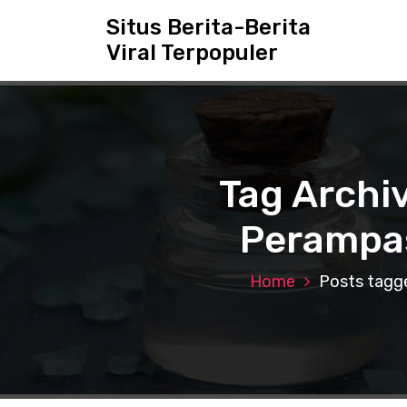
S
Situs Berita-Berita
k
Viral Terpopuler
i
p
t
o
c
o
n
Tag Archiv
t
e
Perampas
n
t
Home
Posts tagge