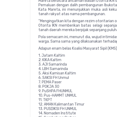
Mareta berbicara ancaman Badan Otorita IKN s
Pemaluan dengan dalih pembangunan Ibukota
Kata Mareta, ini menunjukkan muka asli ke
tanah rakyat atas nama pembangunan.
“Mengingatkan kita dengan rezim otoritarian o
Otorita IKN memberikan batas selagi sepanja
tanah daerah mereka berpijak sepanjang puluha
Pola semacam ini, menurut dia, wujud intimid
warga. Sama sama yang dilaksanakan terhadap 
Adapun enam belas Koalisi Masyarat Sipil (KMS) 
1. Jatam Kaltim
2. KIKA Kaltim
3. AJI Samarinda
4. LBH Samarinda
5. Aksi Kamisan Kaltim
6. SAKSI FH Unmul
7. PEMA Paser
8. POKJA 30
9. PuSHPA FHUNMUL
10. Pus-HAMMT UNMUL
11. TKPT
12. AMAN Kalimantan Timur
13. PUSDIKSI FH UNMUL
14. Nomaden Institute