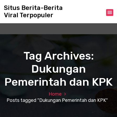
S
Situs Berita-Berita
k
Viral Terpopuler
i
p
t
o
c
o
n
Tag Archives:
t
e
Dukungan
n
t
Pemerintah dan KPK
Home
Posts tagged "Dukungan Pemerintah dan KPK"